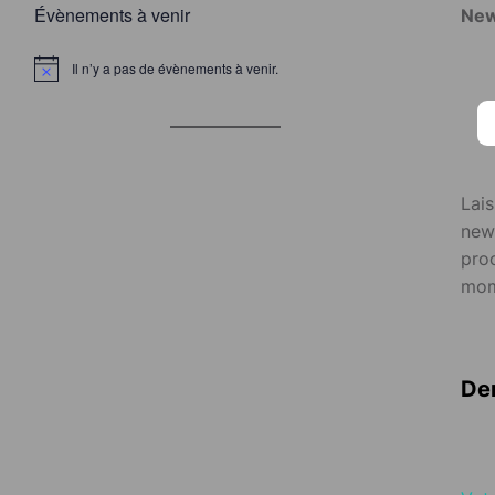
Évènements à venir
New
Il n’y a pas de évènements à venir.
Lai
news
proc
mom
Der