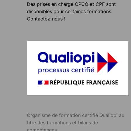
Des prises en charge OPCO et CPF sont
disponibles pour certaines formations.
Contactez-nous !
Organisme de formation certifié Qualiopi au
titre des formations et bilans de
compétences