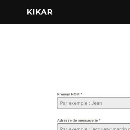
Aller
KIKAR
au
contenu
Prénom NOM
*
Adresse de messagerie
*