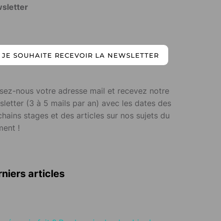
sletter
JE SOUHAITE RECEVOIR LA NEWSLETTER
ssez-nous votre adresse mail et recevez notre
letter (3 à 5 mails par an) avec les dates des
hains stages et des articles sur nos sujets du
ent !
niers articles