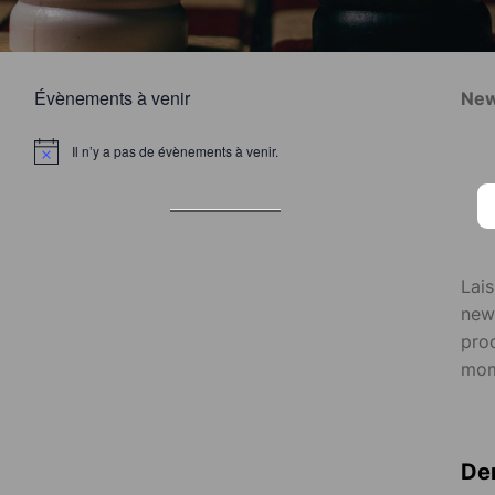
Évènements à venir
New
Il n’y a pas de évènements à venir.
Lai
news
proc
mom
Der