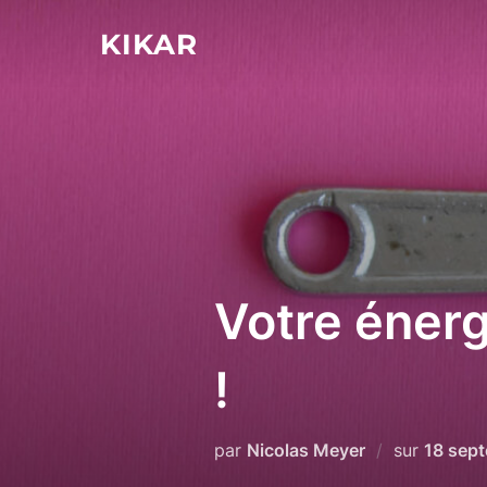
Aller
KIKAR
au
contenu
Votre énerg
!
Publié
par
Nicolas Meyer
sur
18 sep
le