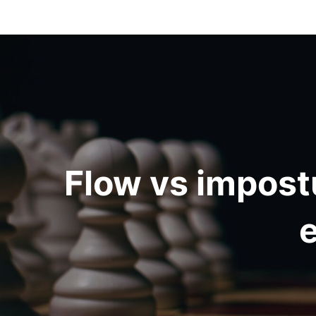
Navigation
de
l’article
Flow vs impost
e