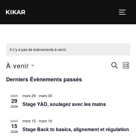
Aller
KIKAR
au
PERM
contenu
Il n’y a pas de évènements à venir.
À venir
N
R
RECHER
LIST
S
a
e
Derniers Évènements passés
é
v
c
l
i
mars 29
-
mars 30
MAR
e
29
h
Stage YAD, soulagez avec les mains
g
2026
c
a
e
t
mars 15
-
mars 16
MAR
t
15
i
r
Stage Back to basics, alignement et régulation
2026
o
i