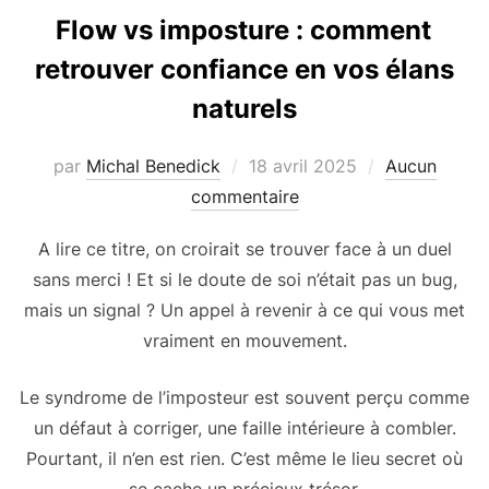
Flow vs imposture : comment
retrouver confiance en vos élans
naturels
Publié
par
Michal Benedick
18 avril 2025
Aucun
le
commentaire
A lire ce titre, on croirait se trouver face à un duel
sans merci ! Et si le doute de soi n’était pas un bug,
mais un signal ? Un appel à revenir à ce qui vous met
vraiment en mouvement.
Le syndrome de l’imposteur est souvent perçu comme
un défaut à corriger, une faille intérieure à combler.
Pourtant, il n’en est rien. C’est même le lieu secret où
se cache un précieux trésor.