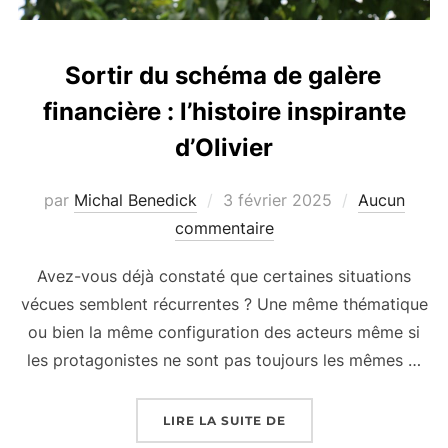
Sortir du schéma de galère
financière : l’histoire inspirante
d’Olivier
Publié
par
Michal Benedick
3 février 2025
Aucun
le
commentaire
Avez-vous déjà constaté que certaines situations
vécues semblent récurrentes ? Une même thématique
ou bien la même configuration des acteurs même si
les protagonistes ne sont pas toujours les mêmes …
« SORTIR DU SCHÉMA D
LIRE LA SUITE DE