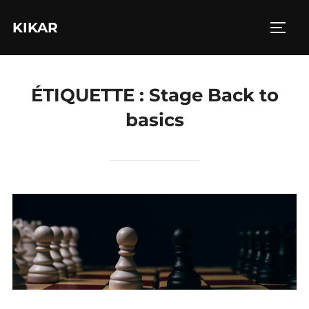
Aller
KIKAR
au
PERM
contenu
ÉTIQUETTE :
Stage Back to
basics